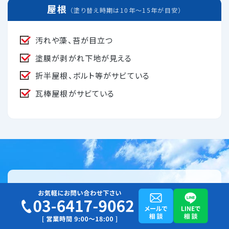
屋根
（塗り替え時期は10年～15年が目安）
汚れや藻、苔が目立つ
塗膜が剥がれ下地が見える
折半屋根、ボルト等がサビている
瓦棒屋根がサビている
外壁カラーシミュレーション