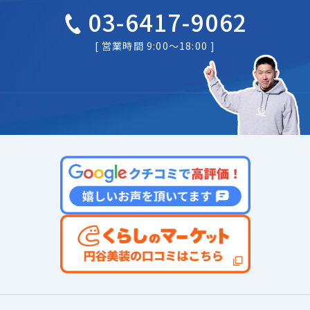
03-6417-9062
[ 営業時間 9:00～18:00 ]