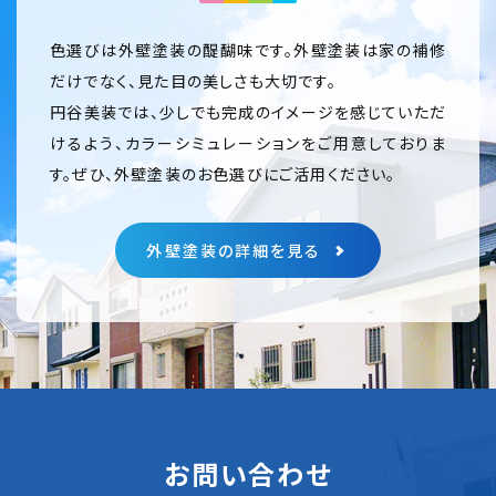
色選びは外壁塗装の醍醐味です。外壁塗装は家の補修
だけでなく、見た目の美しさも大切です。
円谷美装では、少しでも完成のイメージを感じていただ
けるよう、カラーシミュレーションをご用意しておりま
す。ぜひ、外壁塗装のお色選びにご活用ください。
外壁塗装の詳細を見る
お問い合わせ