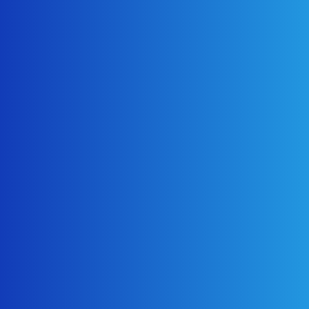
強化剤塗布後 水を弾き長い間コケ等の汚れも付着しづ
らくなります。