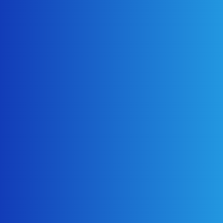
カテゴリー
塗装・防水・屋根
前の記事
東京都八王子市 内部木部染色塗装 目黒区外壁塗装