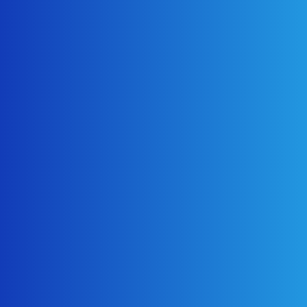
2024年3月18日
次の記事
東京都大田区外壁塗装 目黒区外壁塗装
2024年4月19日
最近の投稿
2026年5月22日
お知らせ
羽鳥慎一モーニングショー出演のお知らせ
2025年12月1日
塗装・防水・屋根
目黒区外壁塗装 屋根カバー 防水工事