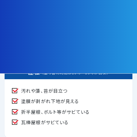
ペンキが剥がれてきている
ヒビ割れしている箇所がある
カビやサビなど汚れが気になる
手で壁を触ると粉が着く
屋根
（塗り替え時期は10年～15年が目安）
汚れや藻、苔が目立つ
塗膜が剥がれ下地が見える
折半屋根、ボルト等がサビている
瓦棒屋根がサビている