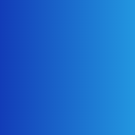
2022年7月
2022年4月
2022年2月
こんな
お悩み
ありませんか？
気になる点が1つでもあれば無料調査を行い
ますので、お気軽にお問い合わせ下さい。
外壁
（塗り替え時期は10年～20年が目安）