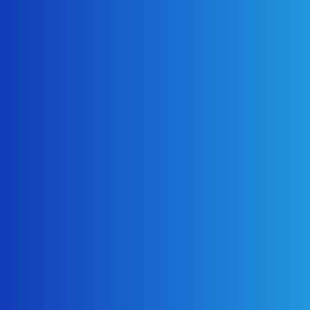
2025年7月24日
リフォーム
港区 美容系店舗内装工事
2025年3月25日
リフォーム
マンション フルリフォーム工事
2025年3月15日
塗装・防水・屋根
集合住宅内部塗装 コンクリート風塗装
2025年3月15日
塗装・防水・屋根
狛江市 外壁ダブルトーン塗装・屋根カバー工事
2025年2月6日
塗装・防水・屋根
台東区外壁塗装工事 目黒区外壁塗装
2024年8月16日
塗装・防水・屋根
長尺シート工事 目黒区外壁塗装